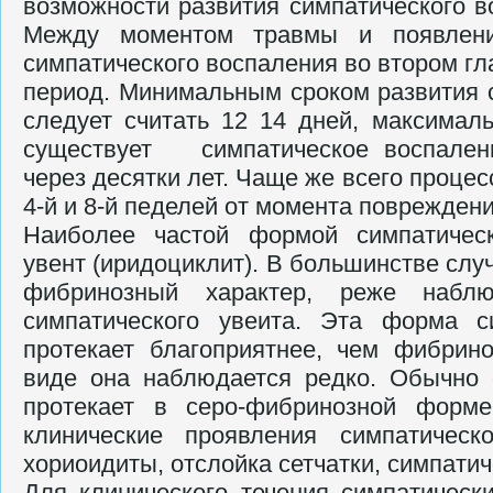
возможности развития симпатического в
Между моментом травмы и появление
симпатического воспаления во втором гл
период. Минимальным сроком развития 
следует считать 12 14 дней, максималь
существует сим­патическое воспален
через де­сятки лет. Чаще же всего проце
4-й и 8-й педелей от момента повреждени
Наиболее частой формой симпатическ
увент (иридоциклит). В большинстве случ
фибринозный характер, реже на­бл
симпатического увеита. Эта форма с
протекает благопри­ятнее, чем фибрин
виде она на­блюдается редко. Обычно 
про­текает в серо-фибринозной форм
клинические проявления симпатическ
хориоидиты, отслойка сетчатки, симпатич
Для клинического течения симпатическ