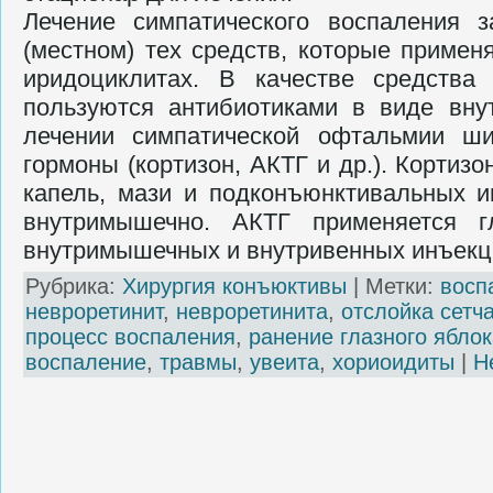
Лечение симпатического воспаления 
(местном) тех средств, которые примен
иридоциклитах. В качестве сред­ств
пользуются антибиотиками в виде вн
лечении симпатиче­ской офтальмии ш
гормоны (кортизон, АКТГ и др.). Кортиз
капель, мази и подконъюнктивальных и
внутримышечно. АКТГ применяется 
внутримышечных и внутривен­ных инъекций
Рубрика:
Хирургия конъюктивы
| Метки:
восп
невроретинит
,
невроретинита
,
отслойка сетч
процесс воспаления
,
ранение глазного яблок
воспаление
,
травмы
,
увеита
,
хориоидиты
|
Н