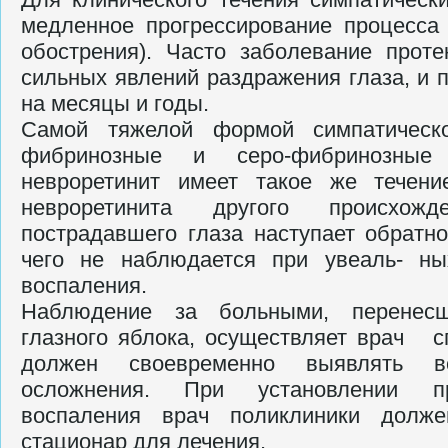
медленное прогрессирование процесса 
обострения). Часто заболева­ние проте
сильных явлений раз­дражения глаза, и 
на меся­цы и годы.
Самой тяжелой формой симпатическо
фибринозные и серо-фибринозные 
невроретинит имеет такое же течени
невроретинита другого происхож
пострадавшего глаза наступает обратно
чего не наблюдается при увеаль- ны
воспаления.
Наблюдение за больными, перенес
глазного яблока, осуществляет врач сп
должен своевременно выявлять в
осложнения. При установлении пр
воспаления врач поликлиники долже
стационар для лечения.